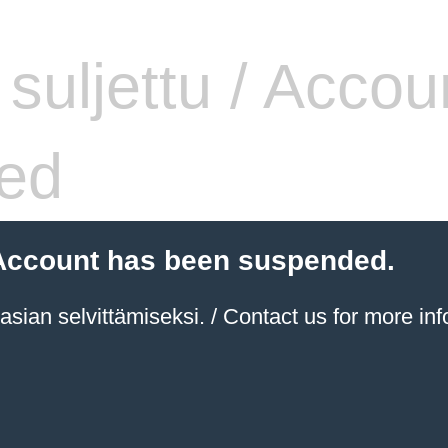
i suljettu / Accou
ed
 / Account has been suspended.
sian selvittämiseksi. / Contact us for more inf