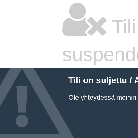
Til
suspend
Tili on suljettu
Ole yhteydessä meihin a